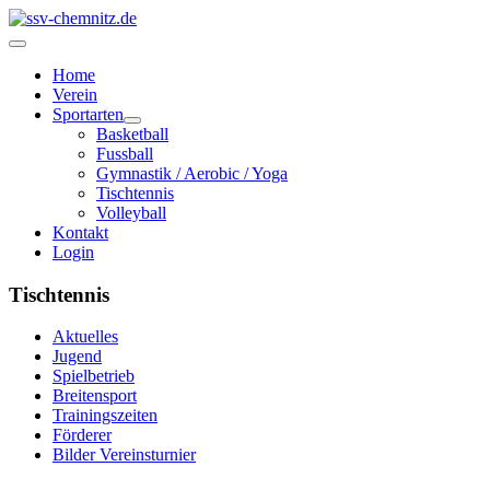
Home
Verein
Sportarten
Basketball
Fussball
Gymnastik / Aerobic / Yoga
Tischtennis
Volleyball
Kontakt
Login
Tischtennis
Aktuelles
Jugend
Spielbetrieb
Breitensport
Trainingszeiten
Förderer
Bilder Vereinsturnier