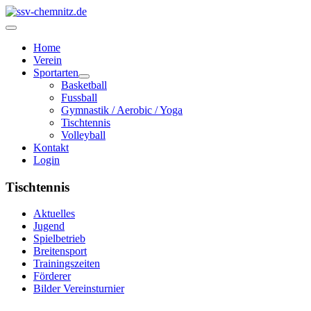
Home
Verein
Sportarten
Basketball
Fussball
Gymnastik / Aerobic / Yoga
Tischtennis
Volleyball
Kontakt
Login
Tischtennis
Aktuelles
Jugend
Spielbetrieb
Breitensport
Trainingszeiten
Förderer
Bilder Vereinsturnier